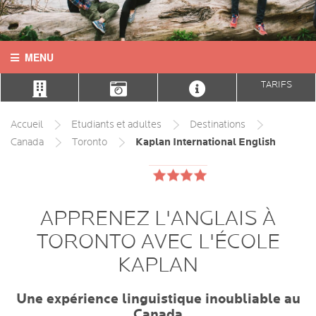
MENU
TARIFS
ACCUEIL
CONTACT
Accueil
Etudiants et adultes
Destinations
Kaplan International English
Canada
Toronto
LANGUES
DESTINATIONS
APPRENEZ L'ANGLAIS À
COURS
TORONTO AVEC L'ÉCOLE
INFOS PRATIQUES
KAPLAN
HÉBERGEMENTS
Une expérience linguistique inoubliable au
Canada