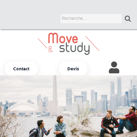

Contact
Devis
Autres options
ADULTES
JUNIORS
UNIVERSITAIRES
BUSINESS
COURS CHEZ LE PROF