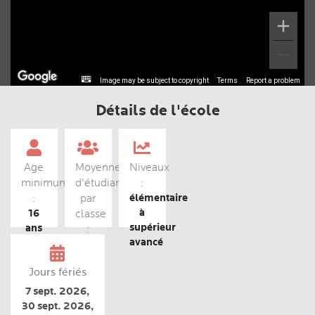
Image may be subject to copyright
Terms
Report a problem
Détails de l'école
Age
Moyenne
Niveaux
minimum
d'étudiants
:
élémentaire
:
par
à
16
classe
supérieur
ans
:
avancé
12
Jours fériés
7 sept. 2026,
30 sept. 2026,