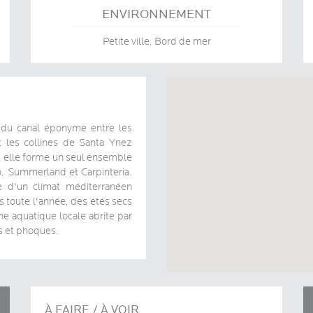
ENVIRONNEMENT
Petite ville, Bord de mer
d du canal éponyme entre les
 les collines de Santa Ynez
 elle forme un seul ensemble
to, Summerland et Carpinteria.
e d'un climat méditerranéen
s toute l'année, des étés secs
e aquatique locale abrite par
s et phoques.
À FAIRE / À VOIR