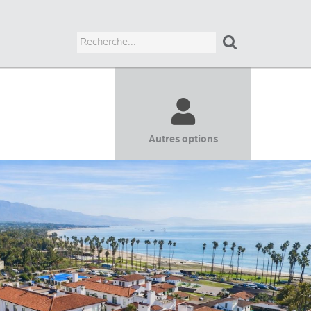

Autres options
ADULTES
JUNIORS
UNIVERSITAIRES
BUSINESS
COURS CHEZ LE PROF