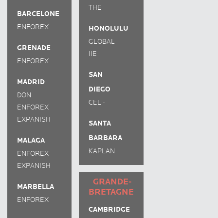
THE
BARCELONE
LANGUAGE
ENFOREX
HONOLULU
ACADEMY
GLOBAL
GRENADE
VILLAGE
IIE
ENFOREX
HAWAII
SAN
MADRID
DIEGO
DON
CEL -
QUIJOTE
ENFOREX
PACIFIC
EXPANISH
SANTA
BEACH
BARBARA
MALAGA
KAPLAN
ENFOREX
EXPANISH
GRANDE-
MARBELLA
BRETAGNE
ENFOREX
CAMBRIDGE