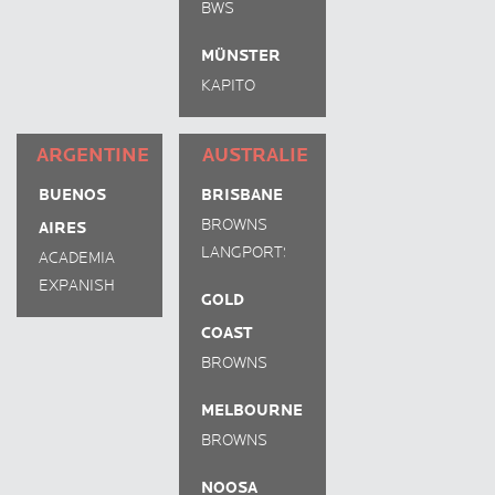
BWS
MÜNSTER
KAPITO
SPRACHSCHULE
ARGENTINE
AUSTRALIE
BUENOS
BRISBANE
BROWNS
AIRES
LANGPORTS
ACADEMIA
BUENOS
EXPANISH
GOLD
AIRES
COAST
BROWNS
MELBOURNE
BROWNS
NOOSA