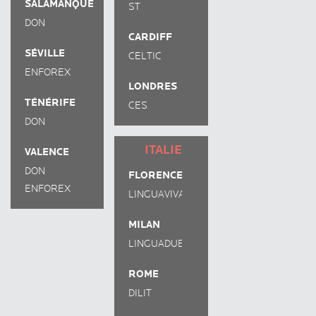
SALAMANQUE
ST
DON
GILES
CARDIFF
QUIJOTE
SÉVILLE
CELTIC
ENFOREX
ENGLISH
LONDRES
ACADEMY
TÉNÉRIFE
CES
DON
QUIJOTE
ITALIE
VALENCE
DON
FLORENCE
QUIJOTE
ENFOREX
LINGUAVIVA
MILAN
LINGUADUE
ROME
DILIT
INTERNATIONAL