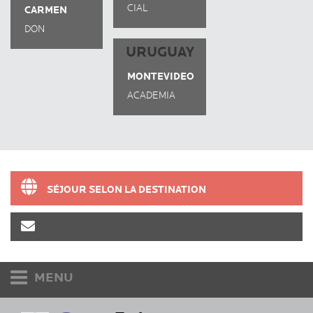
CIAL
CARMEN
LISBONNE
DON
QUIJOTE
URUGUAY
MONTEVIDEO
ACADEMIA
URUGUAY
SÉJOUR SELON LA DESTINATION
MENU
Etudiants et adultes