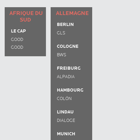
AFRIQUE DU
ALLEMAGNE
SUD
BERLIN
LE CAP
GLS
GOOD
COLOGNE
HOPE
GOOD
BWS
STUDIES
HOPE
(CITY
STUDIES
FREIBURG
CENTRE)
(NEWLANDS)
ALPADIA
HAMBOURG
COLÓN
LANGUAGE
LINDAU
CENTER
DIALOGE
MUNICH