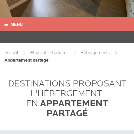
MENU
ACCUEIL
CONTACT
Accueil
Etudiants et adultes
Hébergements
Appartement partagé
LANGUES
DESTINATIONS
DESTINATIONS PROPOSANT
L'HÉBERGEMENT
COURS
APPARTEMENT
EN
INFOS PRATIQUES
PARTAGÉ
HÉBERGEMENTS