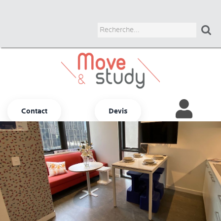

Contact
Devis
Autres options
ADULTES
JUNIORS
UNIVERSITAIRES
BUSINESS
COURS CHEZ LE PROF