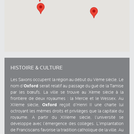
HISTOIRE & CULTURE
Les Saxons occupent la région au début du Vème siècle. Le
Oxford
nom d’
serait relatif au passage du gué de la Tamise
par les bœufs. La ville se trouve au Xème siècle à la
frontière de deux royaumes : la Mercie et le Wessex. Au
Oxford
XIIème siècle,
reçoit d’Henri II une charte lui
octroyant les mêmes droits et privilèges que la capitale du
royaume. A partir du XIIIème siècle, l’université se
développe avec l’émergence des collèges. L’implantation
de Franciscains favorise la tradition catholique de la ville. Au