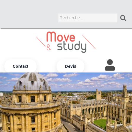

Contact
Devis
Autres options
ADULTES
JUNIORS
UNIVERSITAIRES
BUSINESS
COURS CHEZ LE PROF