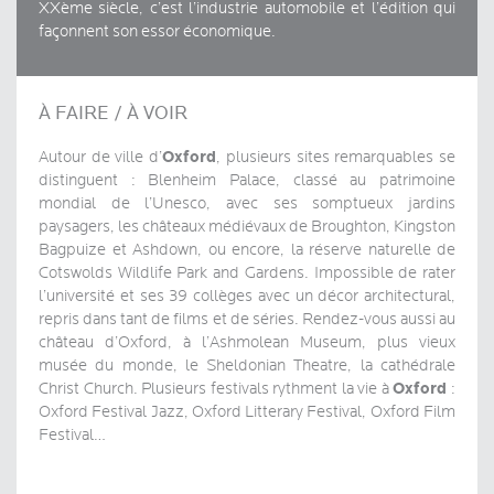
XXème siècle, c’est l’industrie automobile et l’édition qui
façonnent son essor économique.
À FAIRE / À VOIR
Oxford
Autour de ville d’
, plusieurs sites remarquables se
distinguent : Blenheim Palace, classé au patrimoine
mondial de l’Unesco, avec ses somptueux jardins
paysagers, les châteaux médiévaux de Broughton, Kingston
Bagpuize et Ashdown, ou encore, la réserve naturelle de
Cotswolds Wildlife Park and Gardens. Impossible de rater
l’université et ses 39 collèges avec un décor architectural,
repris dans tant de films et de séries. Rendez-vous aussi au
château d’Oxford, à l’Ashmolean Museum, plus vieux
musée du monde, le Sheldonian Theatre, la cathédrale
Oxford
Christ Church. Plusieurs festivals rythment la vie à
:
Oxford Festival Jazz, Oxford Litterary Festival, Oxford Film
Festival…