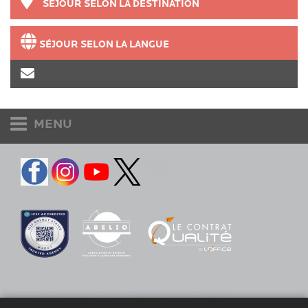
SÉJOUR SELON LA DESTINATION
SÉJOUR SELON LA LANGUE
MENU
Etudiants et adultes
Accueil
Destinations
Langues
Contact
Hébergements