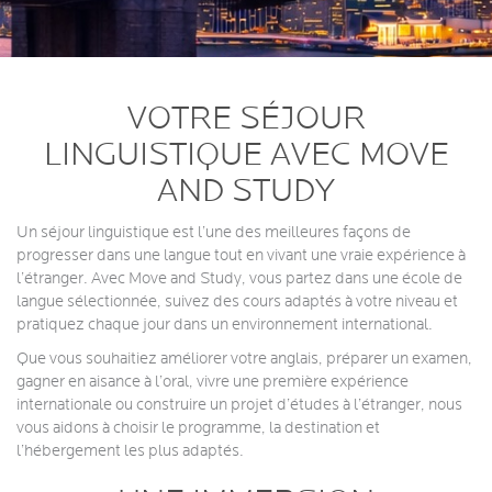
VOTRE SÉJOUR
LINGUISTIQUE AVEC MOVE
AND STUDY
Un séjour linguistique est l’une des meilleures façons de
progresser dans une langue tout en vivant une vraie expérience à
l’étranger. Avec Move and Study, vous partez dans une école de
langue sélectionnée, suivez des cours adaptés à votre niveau et
pratiquez chaque jour dans un environnement international.
Que vous souhaitiez améliorer votre anglais, préparer un examen,
gagner en aisance à l’oral, vivre une première expérience
internationale ou construire un projet d’études à l’étranger, nous
vous aidons à choisir le programme, la destination et
l’hébergement les plus adaptés.