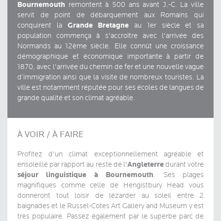
Bournemouth
remontent à 500 ans avant J.-C. La ville
servit de point de débarquement aux Romains qui
Grande Bretagne
conquirent la
au 1er siècle et sa
population commença à s'accroître avec l'arrivée des
Normands au 12ème siècle. Elle connût une croissance
démographique et économique importante à partir de
1870, avec l'arrivée du chemin de fer et une nouvelle vague
d’immigration ainsi que la visite de nombreux touristes. La
ville est notamment réputée pour ses écoles de langues de
grande qualité et son climat agréable.
À VOIR / À FAIRE
Profitez d'un climat exceptionnellement agréable et
Angleterre
ensoleillé par rapport au reste de l'
durant votre
séjour linguistique à Bournemouth
. Ses plages
magnifiques comme celle de Hengistbury Head vous
donneront tout loisir de lézarder au soleil entre 2
baignades et le Russel-Cotes Art Gallery and Museum y est
très populaire. Passez également par le superbe parc de