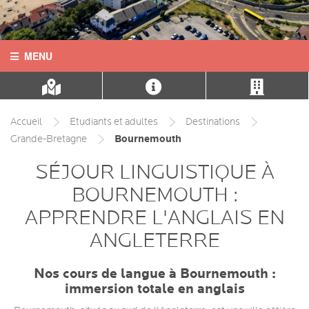
MENU
ACCUEIL
CONTACT
Accueil
Etudiants et adultes
Destinations
Bournemouth
Grande-Bretagne
LANGUES
SÉJOUR LINGUISTIQUE À
DESTINATIONS
BOURNEMOUTH :
APPRENDRE L'ANGLAIS EN
COURS
ANGLETERRE
INFOS PRATIQUES
Nos cours de langue à Bournemouth :
immersion totale en anglais
HÉBERGEMENTS