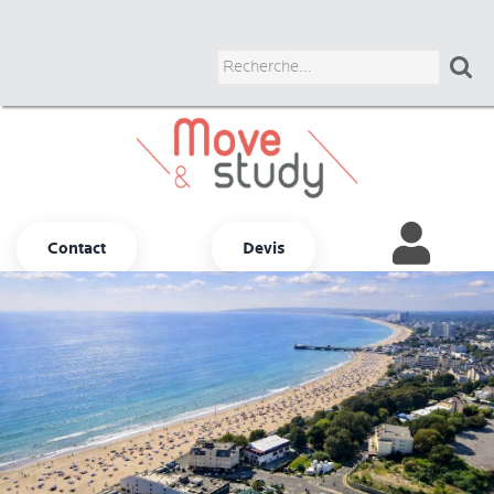

Contact
Devis
Autres options
ADULTES
JUNIORS
UNIVERSITAIRES
BUSINESS
COURS CHEZ LE PROF