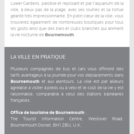
Lower Gardens, paisible et reposant et par l'aquarium de la
ville, à deux pas de la plage, avec ses loutres et sa tortue
géante très impressionnante. En plein cœur de la ville, vous
trouverez également de nombreuses boutiques pour tous
les goûts ainsi que des bars et clubs branchés qui animent
Bournemouth
la vie nocturne de
.
LA VILLE EN PRATIQUE
Plusieurs compagnies de bus et cars vous offriront des
tarifs avantageux à la journée pour vos déplacements dans
Bournemouth
et aux alentours. La ville est par ailleurs
agréable à visiter à pieds ou à vélo et le coût de la vie y est
raisonnable, comparable à celui des stations balnéaires
françaises.
Office de tourisme de Bournemouth
:
The Tourist Information Centre, Westover Road,
Bournemouth Dorset, BH1 2BU, U.K.