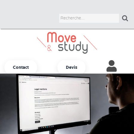

Contact
Devis
Autres options
ADULTES
JUNIORS
UNIVERSITAIRES
BUSINESS
COURS CHEZ LE PROF