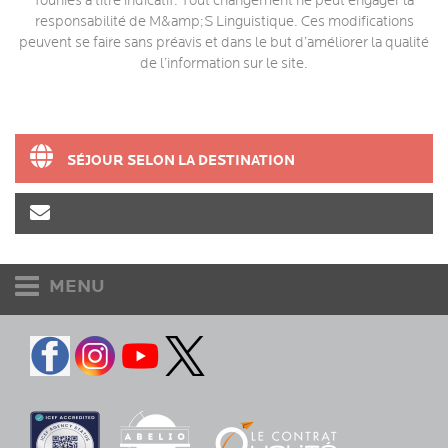
founies à titre indicatif. Tout changement ne peut engager la
responsabilité de M&amp;S Linguistique. Ces modifications
peuvent se faire sans préavis et dans le but d’améliorer la qualité
de l’information sur le site.
SÉJOUR SELON LA DESTINATION
MENU
Etudiants et adultes
Accueil
Destinations