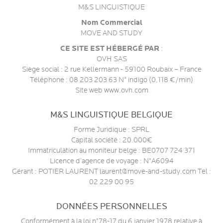
M&S LINGUISTIQUE
Nom Commercial
MOVE AND STUDY
CE SITE EST HÉBERGÉ PAR
:
OVH SAS
Siège social : 2 rue Kellermann - 59100 Roubaix – France
Téléphone : 08 203 203 63 N° indigo (0,118 €/min)
Site web www.ovh.com
M&S LINGUISTIQUE BELGIQUE
Forme Juridique : SPRL
Capital société : 20.000€
Immatriculation au moniteur belge : BE0707 724 371
Licence d’agence de voyage : N°A6094
Gérant : POTIER LAURENT laurent@move-and-study.com Tel :
02 229 00 95
DONNÉES PERSONNELLES
Conformément à la loi n°78-17 du 6 janvier 1978 relative à