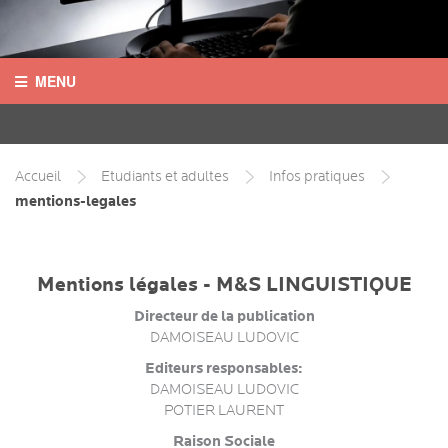
MENU
ACCUEIL
CONTACT
Accueil
Etudiants et adultes
Infos pratiques
mentions-legales
LANGUES
DESTINATIONS
Mentions légales - M&S LINGUISTIQUE
Directeur de la publication
COURS
DAMOISEAU LUDOVIC
INFOS PRATIQUES
Editeurs responsables:
DAMOISEAU LUDOVIC
POTIER LAURENT
HÉBERGEMENTS
Raison Sociale