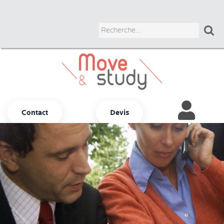

Contact
Devis
Autres options
ADULTES
JUNIORS
UNIVERSITAIRES
BUSINESS
COURS CHEZ LE PROF