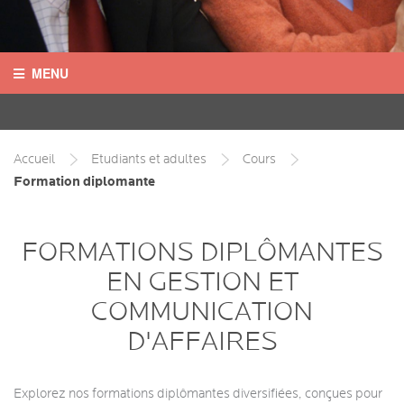
MENU
ACCUEIL
DEVIS
Accueil
Etudiants et adultes
Cours
Formation diplomante
MY QUOTES
SHOPPING CART
FORMATIONS DIPLÔMANTES
EN GESTION ET
TESTEZ-VOUS
COMMUNICATION
D'AFFAIRES
Explorez nos formations diplômantes diversifiées, conçues pour