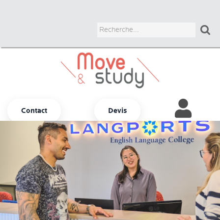

Contact
Devis
Autres options
ADULTES
JUNIORS
UNIVERSITAIRES
BUSINESS
COURS CHEZ LE PROF