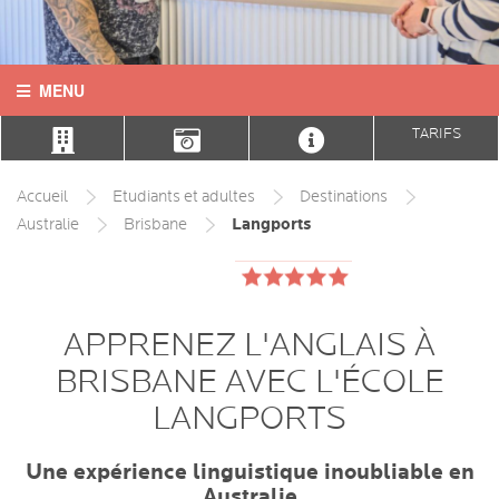
MENU
TARIFS
ACCUEIL
CONTACT
Accueil
Etudiants et adultes
Destinations
Langports
Australie
Brisbane
LANGUES
DESTINATIONS
APPRENEZ L'ANGLAIS À
COURS
BRISBANE AVEC L'ÉCOLE
INFOS PRATIQUES
LANGPORTS
HÉBERGEMENTS
Une expérience linguistique inoubliable en
Australie