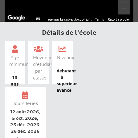
Image may be subject to copyright
Terms
Report a problem
Détails de l'école
Age
Moyenne
Niveaux
minimum
d'étudiants
:
débutant
:
par
à
16
classe
supérieur
ans
:
avancé
13
Jours fériés
12 août 2026,
5 oct. 2026,
25 déc. 2026,
26 déc. 2026