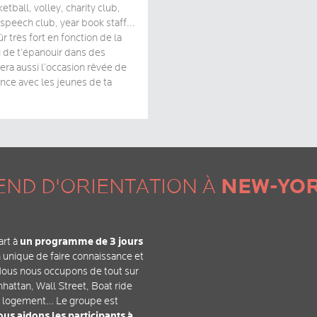
etball, volley, charity club,
speech club, year book staff...
ûr très fort en fonction de la
oi de t’épanouir dans des
sera aussi l’occasion rêvée de
ance avec les jeunes de ta
NEW-YOR
END D'ORIENTATION À
un programme de 3 jours
art à
n unique de faire connaissance et
 Nous nous occupons de tout sur
anhattan, Wall Street, Boat ride
le logement… Le groupe est
ous aidons les participants à