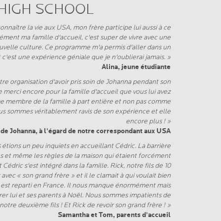
HIGH SCHOOL
 connaître la vie aux USA, mon frère participe lui aussi à ce
ent ma famille d'accueil, c'est super de vivre avec une
ouvelle culture. Ce programme m'a permis d'aller dans un
t c'est une expérience géniale que je n'oublierai jamais. »
Alina, jeune étudiante
tre organisation d'avoir pris soin de Johanna pendant son
erci encore pour la famille d'accueil que vous lui avez
me membre de la famille à part entière et non pas comme
Nous sommes véritablement ravis de son expérience et elle
encore plus ! »
de Johanna, à l'égard de notre correspondant aux USA
étions un peu inquiets en accueillant Cédric. La barrière
s et même les règles de la maison qui étaient forcément
 Cédric s'est intégré dans la famille. Rick, notre fils de 10
avec « son grand frère » et il le clamait à qui voulait bien
 est reparti en France. Il nous manque énormément mais
trer lui et ses parents à Noël. Nous sommes impatients de
 notre deuxième fils ! Et Rick de revoir son grand frère ! »
Samantha et Tom, parents d'accueil