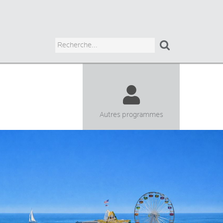

Autres programmes
ADULTES
JUNIORS
HIGH SCHOOL
UNIVERSITAIRE
COURS CHEZ LE PROF