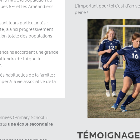
ron 61% de la population du
L’important pour toi c’est d’arriv
iques 6% et les Amérindiens
peine !
t leurs particularités :
té, a ainsi progressivement
tion totale des populations
méricains accordent une grande
ttendra de toi que tu
.
tés habituelles de la famille :
iper à la vie associative de la
nnées (Primary School +
une école secondaire
eras
TÉMOIGNAGE