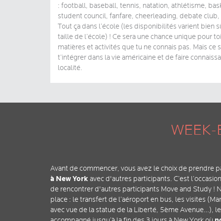
: football, baseball, tennis, natation, athlétisme, bask
student council, fanfare, cheerleading, debate club, 
Tout ça dans l’école (les disponibilités varient bien s
taille de l’école) ! Ce sera une chance unique pour t
matières et activités que tu ne connais pas. Mais ce 
t’intégrer dans la vie américaine et de faire connaiss
localité.
WEEK-
Avant de commencer, vous avez le choix de prendre p
à New York
avec d'autres participants. C’est l’occasio
de rencontrer d'autres participants Move and Study !
place : le transfert de l’aéroport en bus, les visites (M
avec vue de la statue de la Liberté, 5ème Avenue…), 
n
accompagné jusqu’à la fin des 3 jours à New York où