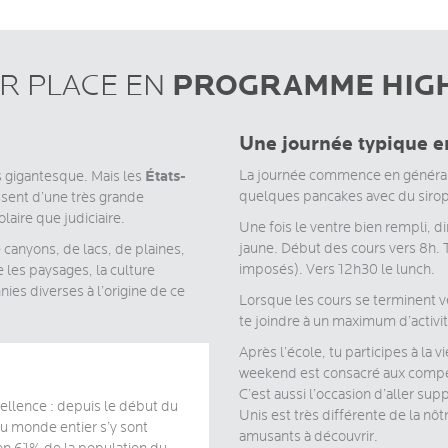
PROGRAMME HIG
UR PLACE EN
Une journée typique 
États-
La journée commence en général 
s gigantesque. Mais les
quelques pancakes avec du sirop 
ssent d’une très grande
aire que judiciaire.
Une fois le ventre bien rempli, d
jaune. Début des cours vers 8h. T
canyons, de lacs, de plaines,
imposés). Vers 12h30 le lunch.
les paysages, la culture
nies diverses à l’origine de ce
Lorsque les cours se terminent ve
te joindre à un maximum d’activit
Après l’école, tu participes à la v
weekend est consacré aux compétit
C’est aussi l’occasion d’aller sup
cellence : depuis le début du
Unis est très différente de la nôtr
du monde entier s’y sont
amusants à découvrir.