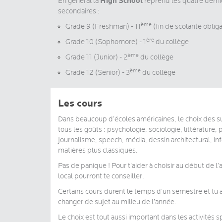
High School
En général la
reprend les quatre dern
secondaires :
ème
Grade 9 (Freshman) - 11
(fin de scolarité oblig
ère
Grade 10 (Sophomore) - 1
du collège
ème
Grade 11 (Junior) - 2
du collège
ème
Grade 12 (Senior) - 3
du collège
Les cours
Dans beaucoup d’écoles américaines, le choix des suj
tous les goûts : psychologie, sociologie, littérature, 
journalisme, speech, média, dessin architectural, inf
matières plus classiques.
Pas de panique ! Pour t’aider à choisir au début de l’
local pourront te conseiller.
Certains cours durent le temps d’un semestre et tu as
changer de sujet au milieu de l’année.
Le choix est tout aussi important dans les activités sp