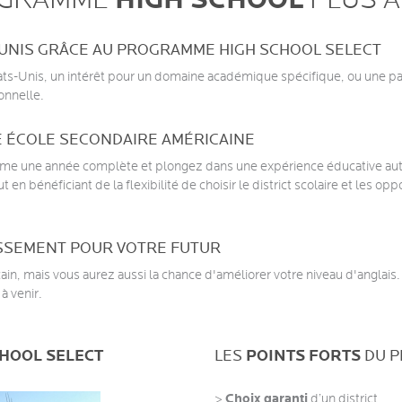
HIGH SCHOOL
OGRAMME
PLUS 
-UNIS GRÂCE AU PROGRAMME HIGH SCHOOL SELECT
s-Unis, un intérêt pour un domaine académique spécifique, ou une pas
onnelle.
E ÉCOLE SECONDAIRE AMÉRICAINE
ême une année complète et plongez dans une expérience éducative au
 en bénéficiant de la flexibilité de choisir le district scolaire et les 
ISSEMENT POUR VOTRE FUTUR
ain, mais vous aurez aussi la chance d'améliorer votre niveau d'anglai
à venir.
CHOOL SELECT
LES
POINTS FORTS
DU 
Choix garanti
>
d’un district.