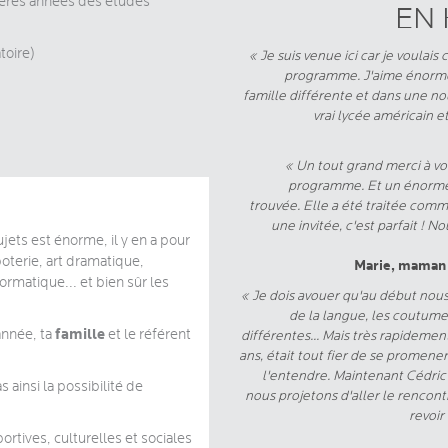
ières années des études
EN 
atoire)
« Je suis venue ici car je voulais
programme. J'aime énormém
famille différente et dans une n
vrai lycée américain e
« Un tout grand merci à vo
programme. Et un énorme m
trouvée. Elle a été traitée com
une invitée, c'est parfait ! 
ets est énorme, il y en a pour
poterie, art dramatique,
Marie, maman 
ormatique... et bien sûr les
« Je dois avouer qu'au début nous 
de la langue, les coutume
famille
année, ta
et le référent
différentes... Mais très rapidement
ans, était tout fier de se promener 
l'entendre. Maintenant Cédric
 ainsi la possibilité de
nous projetons d'aller le rencon
revoir
ortives, culturelles et sociales