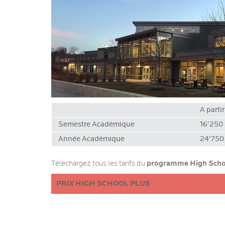
A parti
Semestre Académique
16'250
Année Académique
24'750
programme High Scho
Téléchargez tous les tarifs du
PRIX HIGH SCHOOL PLUS