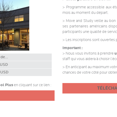
> Programme accessible aux étud
mois au moment du départ.
> Move and Study veille au bon
ses partenaires américains dispo
participants une qualité de serv
> Les inscriptions sont ouverte
Important :
u
> Nous vous invitons à prendre
r de…
staff qui vous aidera à choisir l’é
 USD
> En anticipant au maximum votr
 USD
chances de votre côté pour obten
ol Plus
en cliquant sur ce lien :
TÉLÉCH