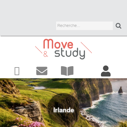



Autres
ADULTES
programmes
JUNIORS
HIGH SCHOOL
Irlande
UNIVERSITAIRE
COURS CHEZ LE PROF