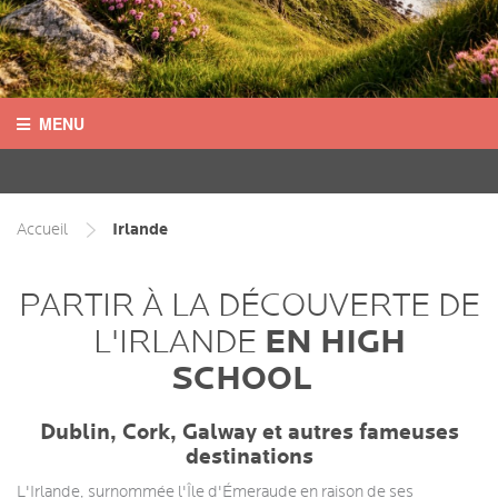
MENU
ALLEMAGNE
AUSTRALIE
Irlande
Accueil
CANADA
PARTIR À LA DÉCOUVERTE DE
EN HIGH
L'IRLANDE
ETATS-UNIS
SCHOOL
IRLANDE
Dublin, Cork, Galway et autres fameuses
ROYAUME-UNI
destinations
L'Irlande, surnommée l'Île d'Émeraude en raison de ses