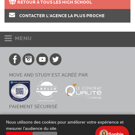
RETOUR À TOUS LES HIGH SCHOOL
CONTACTER L'AGENCE LA PLUS PROCHE
MENU
Accueil
Allemagne
MOVE AND STUDY EST AGRÉÉ PAR
Australie
Gold Coast
Sunshine Coast
PAIEMENT SÉCURISÉ
brisbane
Nous utilisons des cookies pour améliorer votre expérience et
Booking
mesurer l’audience du site.
Sophie