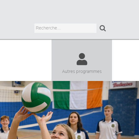

Autres programmes
ADULTES
JUNIORS
HIGH SCHOOL
UNIVERSITAIRE
COURS CHEZ LE PROF