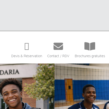


Devis & Réservation
Contact / RDV
Brochures gratuites