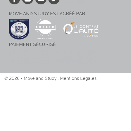
Allemagne
MOVE AND STUDY EST AGRÉÉ PAR
Australie
Gold Coast
Sunshine Coast
PAIEMENT SÉCURISÉ
brisbane
Booking
Canada
© 2026 - Move and Study . Mentions Légales
Burnaby District
Chilliwack District
Halton District
Surrey District