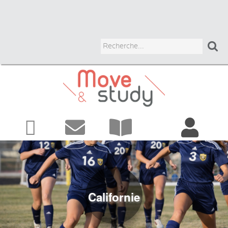



Autres
ADULTES
programmes
JUNIORS
HIGH SCHOOL
Californie
UNIVERSITAIRE
COURS CHEZ LE PROF