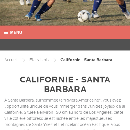
MENU
ALLEMAGNE
AUSTRALIE
Californie - Santa Barbara
Accueil
Etats-Unis
CANADA
CALIFORNIE - SANTA
BARBARA
ETATS-UNIS
À Santa Barbara, surnommée la "Riviera Américaine", vous avez
IRLANDE
l'opportunité unique de vous immerger dans l'un des joyaux de la
Californie. Située à environ 150 km au nord de Los Angeles, cette
ROYAUME-UNI
ville côtière pittoresque est nichée entre les majestueuses
montagnes de Santa Ynez et l'étincelant océan Pacifique. Vous