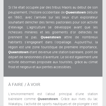
Si l’île était occupée par des tribus Maoris au début de son
Queenstown
peuplement, l’histoire occidentale de
débute
en 1860, avec l’arrivée sur les lieux d’un explorateur
souhaitant dénicher des terres pastorales pour son activité
d’élevage. L’agriculture se développe avant que les
richesses minières et les gisements d’or détectés ne
Queenstown
prennent le pas.
attire de nombreux
habitants s’engageant dans l’orpaillage. Aujourd’hui, la
région est une zone touristique de première importance,
Queenstown
étant devenue une station balnéaire, point de
départ de randonnées d’aventure. Le ski est également une
activité désormais proposée aux touristes, grâce au climat
froid et neigeux et aux pentes accessibles.
À FAIRE / À VOIR
L’environnement est l’atout principal d’une station
Queenstown
balnéaire comme
. Grâce aux rives du lac
Wakatipu, l’activité de sports nautiques et de plongée s’est