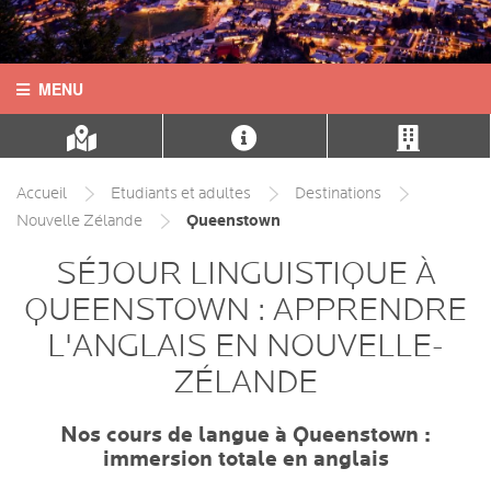
MENU
ACCUEIL
CONTACT
Accueil
Etudiants et adultes
Destinations
Queenstown
Nouvelle Zélande
LANGUES
SÉJOUR LINGUISTIQUE À
DESTINATIONS
QUEENSTOWN : APPRENDRE
L'ANGLAIS EN NOUVELLE-
COURS
ZÉLANDE
INFOS PRATIQUES
Nos cours de langue à Queenstown :
immersion totale en anglais
HÉBERGEMENTS