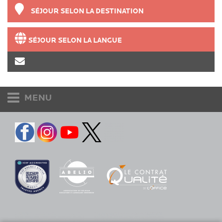
SÉJOUR SELON LA DESTINATION
SÉJOUR SELON LA LANGUE
MENU
Etudiants et adultes
Accueil
Destinations
Langues
Contact