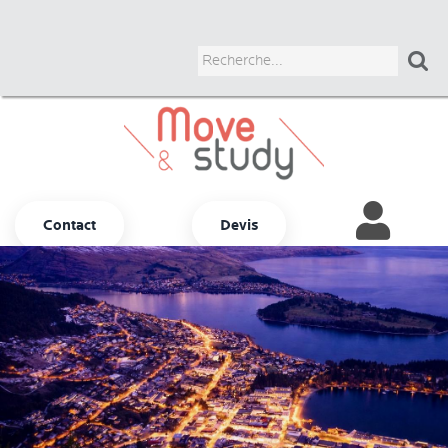

Contact
Devis
Autres options
ADULTES
JUNIORS
UNIVERSITAIRES
BUSINESS
COURS CHEZ LE PROF