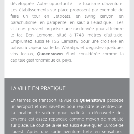
développée. Autre opportunité : le tourisme d’aventure.
Les établissements sur place proposent par exemple de
faire un tour en Jetboats, en swing canyon, en
parachutisme, en parapente, en saut à l’élastique... Les
visiteurs peuvent organiser une randonnée pour atteindre
le lac Ben Lomond, situé à 1748 mètres d’altitude.
Empruntez aussi le TSS Earnslaw pour une croisière en
bateau à vapeur sur le lac Wakatipu et dégustez quelques
Queenstown
vins locaux,
étant considérée comme la
capitale gastronomique du pays.
LA VILLE EN PRATIQUE
Queenstown
En termes de transport, la ville de
possède
un aéroport et des navettes pour rejoindre le centre-ville.
La location de voiture pour partir à la découverte des
environs est assez répandue comme moyen de mobilité
sur place. Le coût de la vie est aussi élevé qu’en Europe de
l’ouest. Après une sortie aventure forte en sensations,