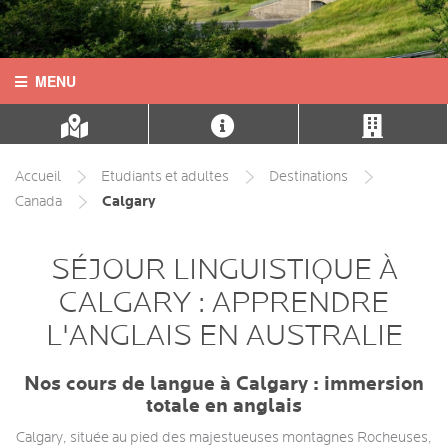
MENU
ACCUEIL
CONTACT
Accueil
Etudiants et adultes
Destinations
Calgary
Canada
LANGUES
SÉJOUR LINGUISTIQUE À
DESTINATIONS
CALGARY : APPRENDRE
COURS
L'ANGLAIS EN AUSTRALIE
INFOS PRATIQUES
Nos cours de langue à Calgary : immersion
totale en anglais
HÉBERGEMENTS
Calgary, située au pied des majestueuses montagnes Rocheuses,