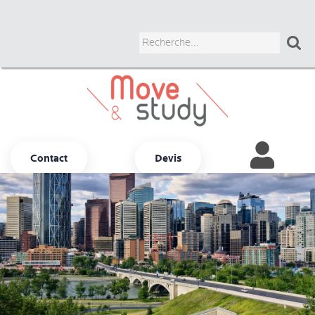

Contact
Devis
Autres options
ADULTES
JUNIORS
UNIVERSITAIRES
BUSINESS
COURS CHEZ LE PROF