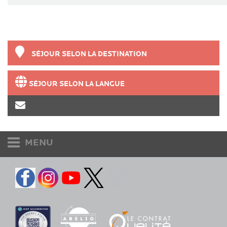
SÉJOUR SELON LA DESTINATION
SÉJOUR SELON LA LANGUE
MENU
Etudiants et adultes
Accueil
Destinations